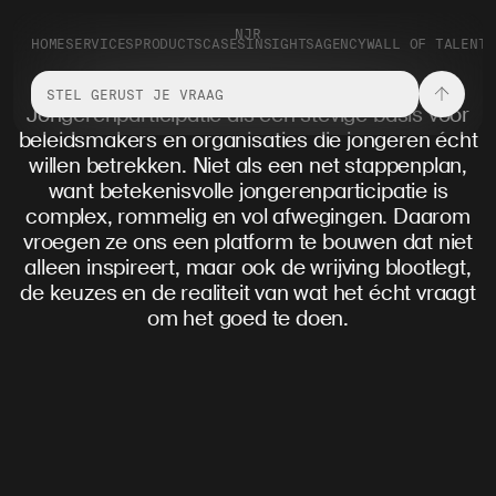
NJR
HOME
SERVICES
PRODUCTS
CASES
INSIGHTS
AGENCY
WALL OF TALENT
C
NJR ontwikkelde de Bouwstenen voor
Jongerenparticipatie als een stevige basis voor
beleidsmakers en organisaties die jongeren écht
willen betrekken. Niet als een net stappenplan,
want betekenisvolle jongerenparticipatie is
complex, rommelig en vol afwegingen. Daarom
vroegen ze ons een platform te bouwen dat niet
alleen inspireert, maar ook de wrijving blootlegt,
de keuzes en de realiteit van wat het écht vraagt
om het goed te doen.