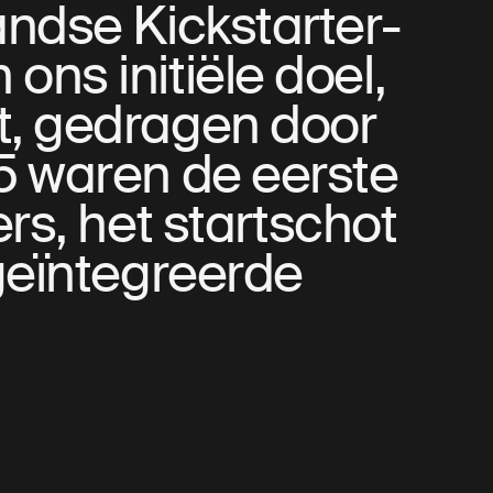
ndse Kickstarter-
ons initiële doel,
t, gedragen door
5 waren de eerste
s, het startschot
 geïntegreerde