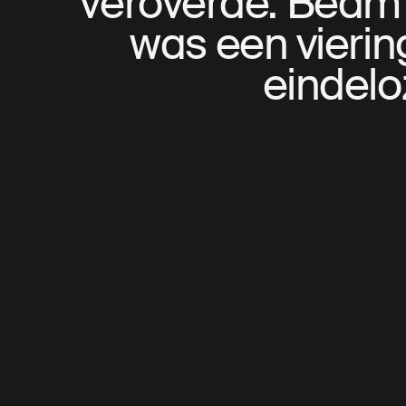
veroverde. Beam 
was een vierin
eindelo