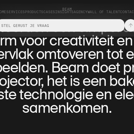
BEAM
OME
SERVICES
PRODUCTS
CASES
INSIGHTS
AGENCY
WALL OF TALENT
CONTAC
eerden een simpel c
m voor creativiteit en 
ppervlak omtoveren tot
beelden. Beam doet pre
ector, het is een bak
te technologie en el
samenkomen.