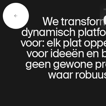
H
We transform
dynamisch platfor
voor: elk plat o
voor ideeën en 
geen gewone proj
waar robuus