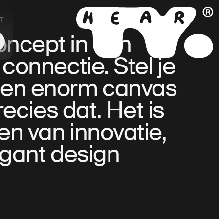
T
NL
EN
oncept in een
connectie. Stel je
 een enorm canvas
cies dat. Het is
en van innovatie,
egant design