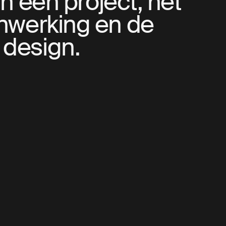
 een project, het
enwerking en de
 design.