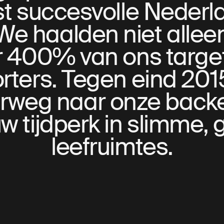
t succesvolle Nederla
 haalden niet alleen 
 400% van ons targe
rters. Tegen eind 201
weg naar onze backer
w tijdperk in slimme,
leefruimtes.