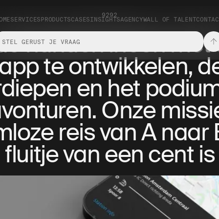
9292
OME
SERVICES
PRODUCTS
CASES
INSIGHTS
AGENCY
WALL OF TALENT
CONTAC
de handen ineen met
pp te ontwikkelen, d
erdiepen en het podium
vonturen. Onze missi
loze reis van A naar 
fluitje van een cent is