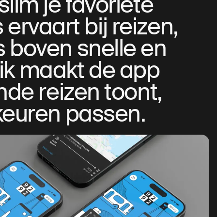
slim je favoriete
 ervaart bij reizen,
 boven snelle en
uik maakt de app
jnde reizen toont,
rkeuren passen.