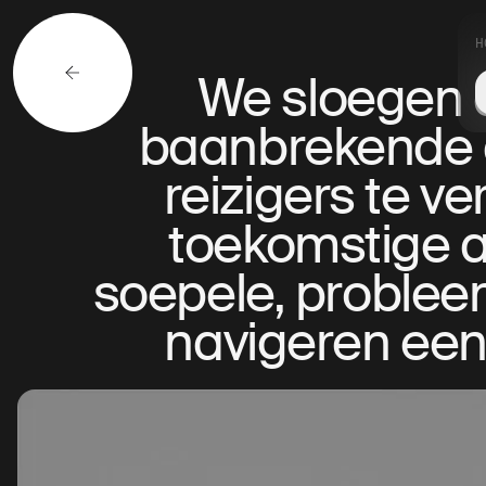
H
We sloegen 
baanbrekende a
reizigers te v
toekomstige a
soepele, probleem
navigeren een 