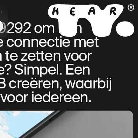
T
NL
EN
 9292 om hun
e connectie met
 te zetten voor
e? Simpel. Een
B creëren, waarbij
 voor iedereen.