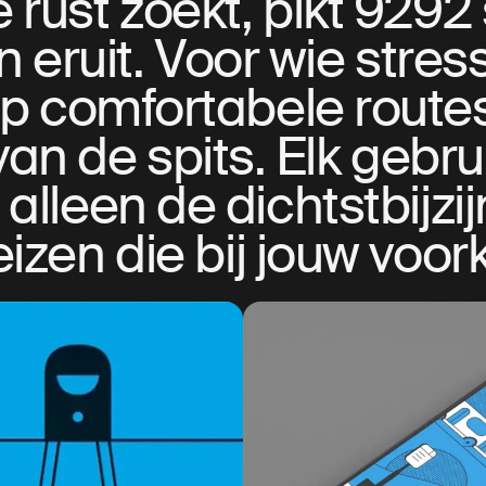
 rust zoekt, pikt 9292 
n eruit. Voor wie stress
p comfortabele routes
van de spits. Elk gebr
 alleen de dichtstbijzi
izen die bij jouw voo